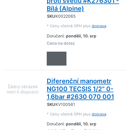
proti světlu #K276301 -
Bílá (Alpine)
SKU
K0022065
*
Ceny včetně DPH plus
doprava
Doručení:
pondělí, 10. srp
Cena na dotaz
Diferenční manometr
NG100 TECSIS 1/2" 0-
1,6bar #2630 070 001
SKU
KV100561
*
Ceny včetně DPH plus
doprava
Doručení:
pondělí, 10. srp