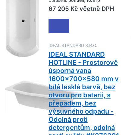
Doručení:
pondělí, 10. srp
67 205 Kč včetně DPH
IDEAL STANDARD S.R.O.
IDEAL STANDARD
HOTLINE - Prostorově
úsporná vana
1600x700x580 mm v
bílé lesklé barvě, bez
otvoru pro baterii, s
přepadem, bez
výsuvného odpadu -
Odolná proti
detergentům, odolná