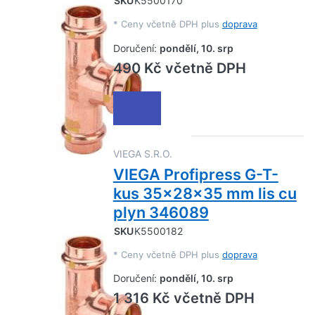
SKU
K5500170
*
Ceny včetně DPH plus
doprava
Doručení:
pondělí, 10. srp
490 Kč včetně DPH
VIEGA S.R.O.
VIEGA Profipress G-T-
kus 35x28x35 mm lis cu
plyn 346089
SKU
K5500182
*
Ceny včetně DPH plus
doprava
Doručení:
pondělí, 10. srp
1 316 Kč včetně DPH