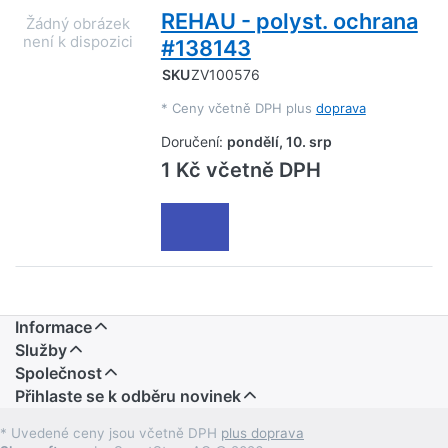
REHAU - polyst. ochrana
#138143
SKU
ZV100576
*
Ceny včetně DPH plus
doprava
Doručení:
pondělí, 10. srp
1 Kč včetně DPH
Informace
Služby
Společnost
Přihlaste se k odběru novinek
* Uvedené ceny jsou včetně DPH
plus doprava