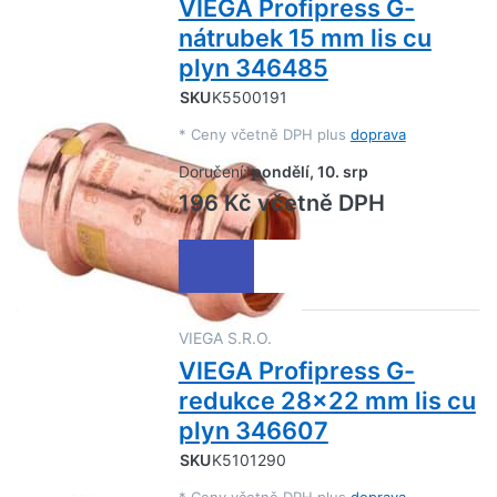
VIEGA Profipress G-
nátrubek 15 mm lis cu
plyn 346485
SKU
K5500191
*
Ceny včetně DPH plus
doprava
Doručení:
pondělí, 10. srp
196 Kč včetně DPH
VIEGA S.R.O.
VIEGA Profipress G-
redukce 28x22 mm lis cu
plyn 346607
SKU
K5101290