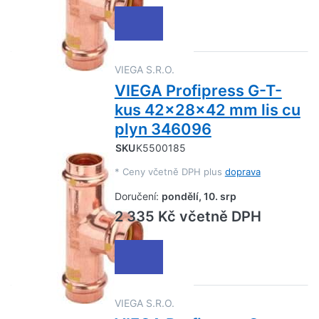
VIEGA S.R.O.
VIEGA Profipress G-T-
kus 42x28x42 mm lis cu
plyn 346096
SKU
K5500185
*
Ceny včetně DPH plus
doprava
Doručení:
pondělí, 10. srp
2 335 Kč včetně DPH
VIEGA S.R.O.