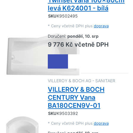
Twinset vana 160x80cm
levá K624001 - bílá
SKU
K9502495
*
Ceny včetně DPH plus
doprava
Doručení:
pondělí, 10. srp
9 776 Kč včetně DPH
VILLEROY & BOCH AG - SANITAER
VILLEROY & BOCH
CENTURY Vana
BA180CEN9V-01
SKU
K9503392
*
Ceny včetně DPH plus
doprava