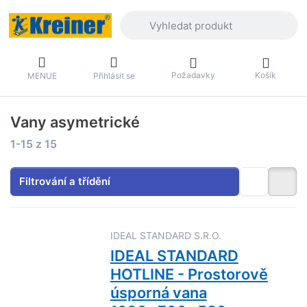
Zadejte hledaný výraz. První výsledky 
Požadavky
Košík
MENUE
Přihlásit se
Vany asymetrické
Výsledky vyhledávání:
1-15
z
15
Filtrování a třídění
IDEAL STANDARD S.R.O.
IDEAL STANDARD
HOTLINE - Prostorově
úsporná vana