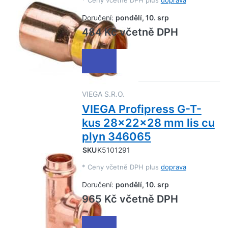
*
Ceny včetně DPH plus
doprava
Doručení:
pondělí, 10. srp
484 Kč včetně DPH
VIEGA S.R.O.
VIEGA Profipress G-T-
kus 28x22x28 mm lis cu
plyn 346065
SKU
K5101291
*
Ceny včetně DPH plus
doprava
Doručení:
pondělí, 10. srp
965 Kč včetně DPH