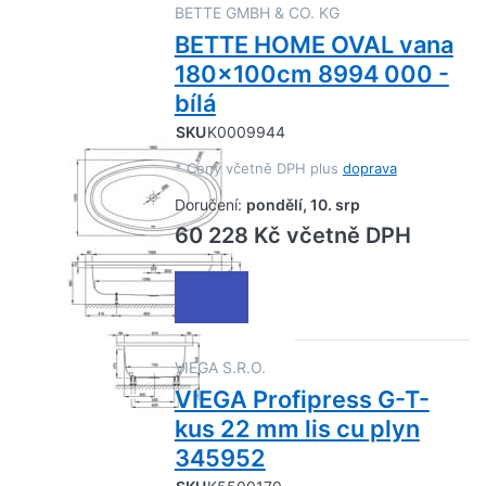
BETTE GMBH & CO. KG
BETTE HOME OVAL vana
180x100cm 8994 000 -
bílá
SKU
K0009944
*
Ceny včetně DPH plus
doprava
Doručení:
pondělí, 10. srp
60 228 Kč včetně DPH
VIEGA S.R.O.
VIEGA Profipress G-T-
kus 22 mm lis cu plyn
345952