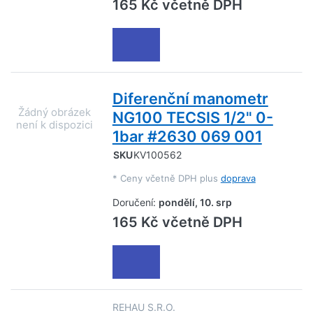
165 Kč včetně DPH
Diferenční manometr
NG100 TECSIS 1/2" 0-
1bar #2630 069 001
SKU
KV100562
*
Ceny včetně DPH plus
doprava
Doručení:
pondělí, 10. srp
165 Kč včetně DPH
REHAU S.R.O.