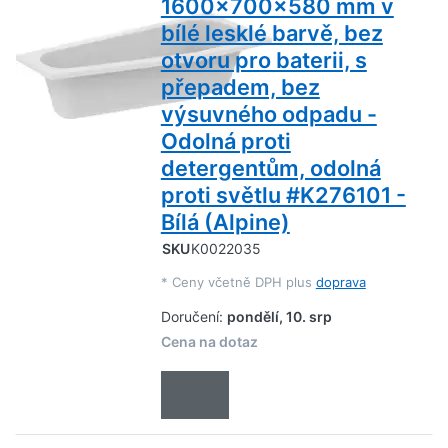
1600x700x580 mm v
bílé lesklé barvě, bez
otvoru pro baterii, s
přepadem, bez
výsuvného odpadu -
Odolná proti
detergentům, odolná
proti světlu #K276101 -
Bílá (Alpine)
SKU
K0022035
*
Ceny včetně DPH plus
doprava
Doručení:
pondělí, 10. srp
Cena na dotaz