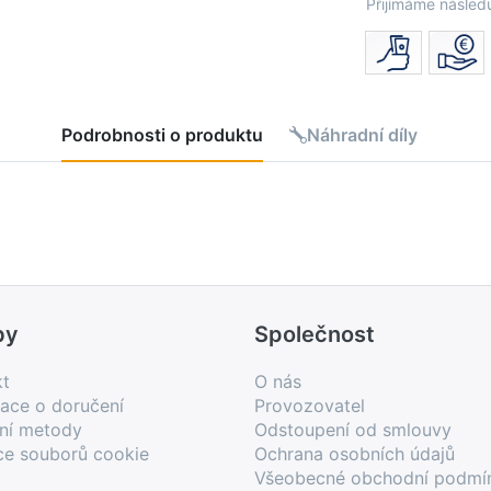
Přijímáme následu
Podrobnosti o produktu
Náhradní díly
by
Společnost
kt
O nás
ace o doručení
Provozovatel
bní metody
Odstoupení od smlouvy
ce souborů cookie
Ochrana osobních údajů
Všeobecné obchodní podmí