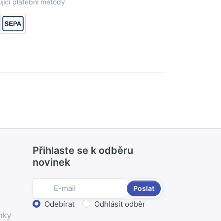
jící platební metody
Přihlaste se k odběru
novinek
Poslat
Zvolte akci
Odebírat
Odhlásit odběr
nky