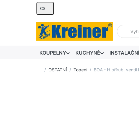
CS
Zadejte hl
KOUPELNY
KUCHYNĚ
INSTALAČN
Domovská stránka
OSTATNÍ
Topení
BOA - H přírub. venti