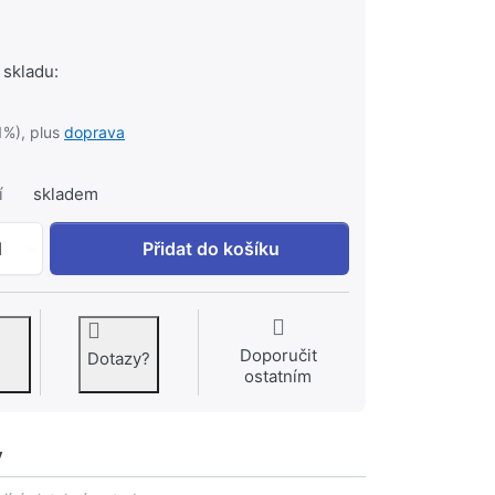
 skladu:
1%), plus
doprava
í
skladem
BOA - H přírub. ventil DN40 PN16 k 1 Kč, množství 1.
1
Přidat do košíku
Doporučit
Dotazy?
ostatním
y