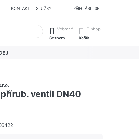
KONTAKT
SLUŽBY
PŘIHLÁSIT SE
í. Stisknutím klávesy Enter vyvoláte všechny výsledky.
Vybrané
E-shop
Seznam
Košík
DEJ
.r.o.
přírub. ventil DN40
06422