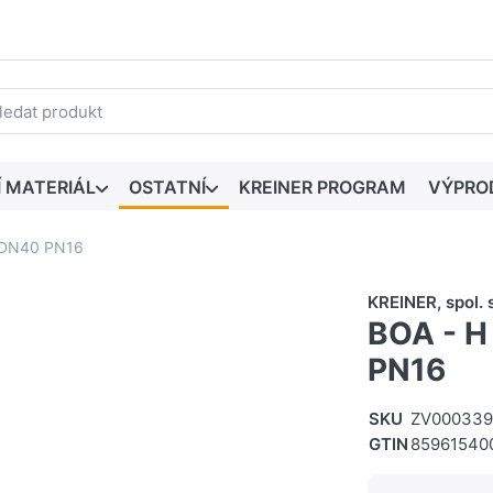
edaný výraz. První výsledky se zobrazí automaticky při zadáván
Í MATERIÁL
OSTATNÍ
KREINER PROGRAM
VÝPRO
l DN40 PN16
KREINER, spol. s
BOA - H 
PN16
SKU
ZV000339
GTIN
85961540