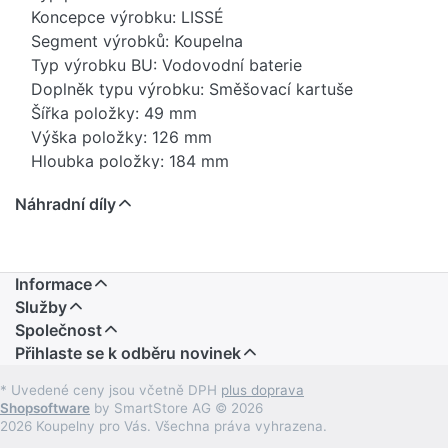
Koncepce výrobku: LISSÉ
Segment výrobků: Koupelna
Typ výrobku BU: Vodovodní baterie
Doplněk typu výrobku: Směšovací kartuše
Šířka položky: 49 mm
Výška položky: 126 mm
Hloubka položky: 184 mm
Hrubá šířka: 395 mm
Náhradní díly
Hrubá hmotnost: 1,77 kg
Hrubá výška: 80 mm
Hrubá hloubka: 220 mm
Průtok 3 bary: 5,7 l/min
Informace
Maximální průtok: 5,7 l/min
Služby
Čistá hmotnost: 1,45 kg
Společnost
Přihlaste se k odběru novinek
Hmotnost balení: 0,33 kg
Stav položky - prodej: uvolněno
* Uvedené ceny jsou včetně DPH
plus doprava
EAN: 4029011711145
Shopsoftware
by SmartStore AG © 2026
SanitasTroesch tel.: 6432 342.501.000
2026 Koupelny pro Vás. Všechna práva vyhrazena.