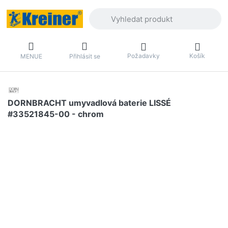
Zadejte hledaný výraz. První výsledky 
Požadavky
Košík
MENUE
Přihlásit se
DORNBRACHT umyvadlová baterie LISSÉ
#33521845-00 - chrom