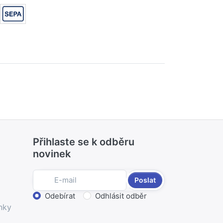
Přihlaste se k odběru
novinek
Poslat
Zvolte akci
Odebírat
Odhlásit odběr
nky