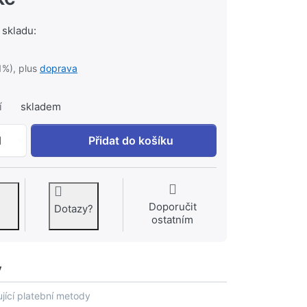
 skladu:
1%), plus
doprava
í
skladem
DUSCHOLUX BL 25 skříňka (DOPRODEJ NEOBJEDNÁVAT!!!) 
1
Přidat do košíku
Doporučit
Dotazy?
ostatním
y
jící platební metody