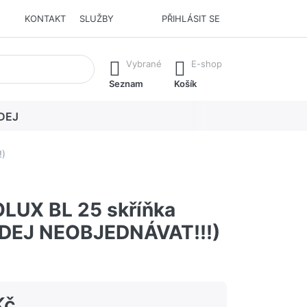
KONTAKT
SLUŽBY
PŘIHLÁSIT SE
í. Stisknutím klávesy Enter vyvoláte všechny výsledky.
Vybrané
E-shop
Seznam
Košík
DEJ
)
UX BL 25 skříňka
DEJ NEOBJEDNÁVAT!!!)
Kč