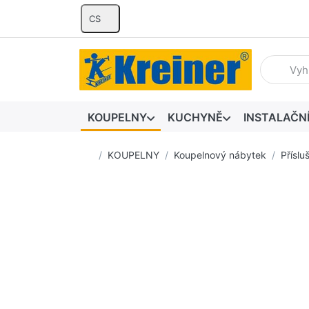
CS
Zadejte hl
KOUPELNY
KUCHYNĚ
INSTALAČN
Domovská stránka
KOUPELNY
Koupelnový nábytek
Příslu