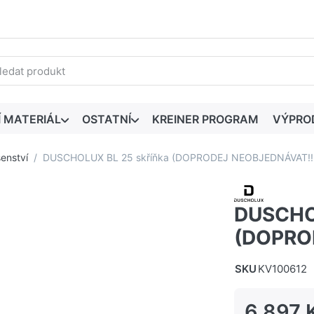
edaný výraz. První výsledky se zobrazí automaticky při zadáván
Í MATERIÁL
OSTATNÍ
KREINER PROGRAM
VÝPRO
šenství
DUSCHOLUX BL 25 skříňka (DOPRODEJ NEOBJEDNÁVAT!!!
DUSCHOL
(DOPRO
SKU
KV100612
6 897 