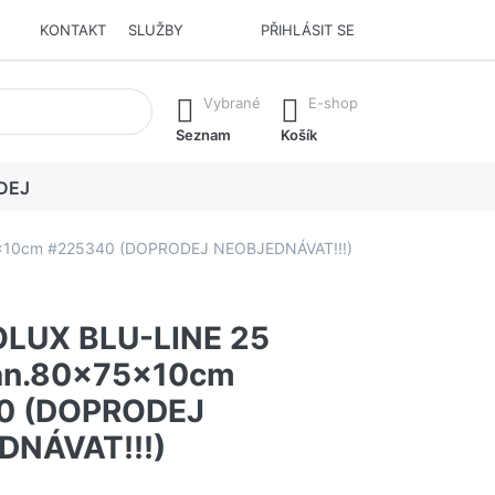
KONTAKT
SLUŽBY
PŘIHLÁSIT SE
í. Stisknutím klávesy Enter vyvoláte všechny výsledky.
Vybrané
E-shop
Seznam
Košík
DEJ
x10cm #225340 (DOPRODEJ NEOBJEDNÁVAT!!!)
LUX BLU-LINE 25
van.80x75x10cm
0 (DOPRODEJ
DNÁVAT!!!)