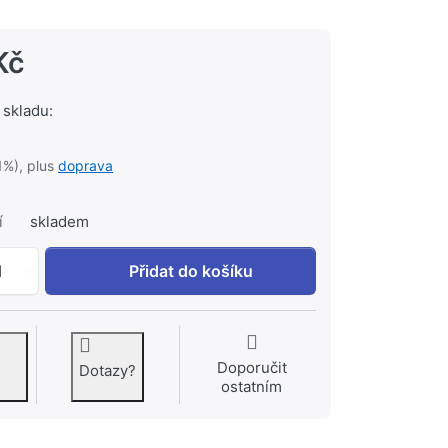
Kč
 skladu:
1%), plus
doprava
í
skladem
DUSCHOLUX BLU-LINE 25 sprch.van.80x75x10cm #22534
1
Přidat do košíku
Doporučit
Dotazy?
ostatním