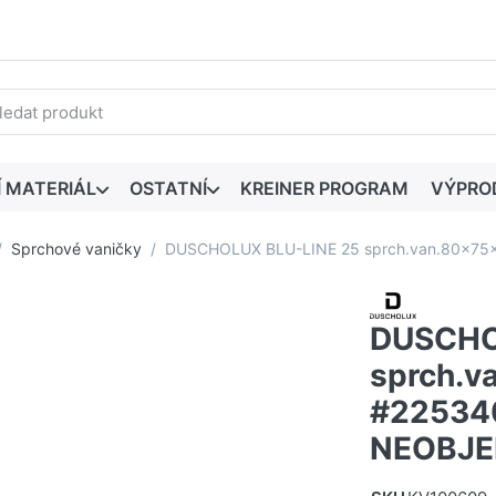
edaný výraz. První výsledky se zobrazí automaticky při zadáván
Í MATERIÁL
OSTATNÍ
KREINER PROGRAM
VÝPRO
Sprchové vaničky
DUSCHOLUX BLU-LINE 25 sprch.van.80x75
DUSCHO
sprch.
#22534
NEOBJE