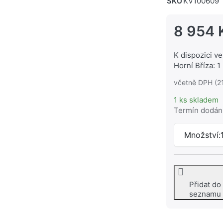
SKU
KV100609
8 954 
K dispozici ve
Horní Bříza: 1
včetně DPH (2
1 ks skladem
Termín dodán
Množství:
Přidat do
seznamu