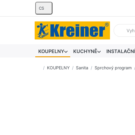
CS
Zadejte hl
KOUPELNY
KUCHYNĚ
INSTALAČN
Domovská stránka
KOUPELNY
Sanita
Sprchový program