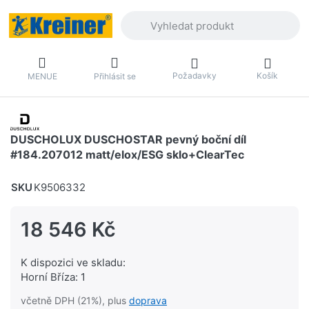
Zadejte hledaný výraz. První výsledky 
Požadavky
Košík
MENUE
Přihlásit se
DUSCHOLUX DUSCHOSTAR pevný boční díl
#184.207012 matt/elox/ESG sklo+ClearTec
SKU
K9506332
18 546 Kč
K dispozici ve skladu:
Horní Bříza: 1
včetně DPH (21%), plus
doprava