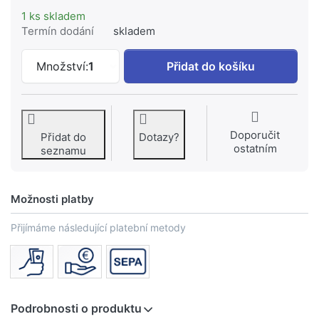
1 ks skladem
Termín dodání
skladem
DUSCHOLUX DUSCHOSTAR pevný boční dí
Množství:
1
Přidat do košíku
Doporučit
Přidat do
Dotazy?
ostatním
seznamu
Možnosti platby
Přijímáme následující platební metody
Podrobnosti o produktu