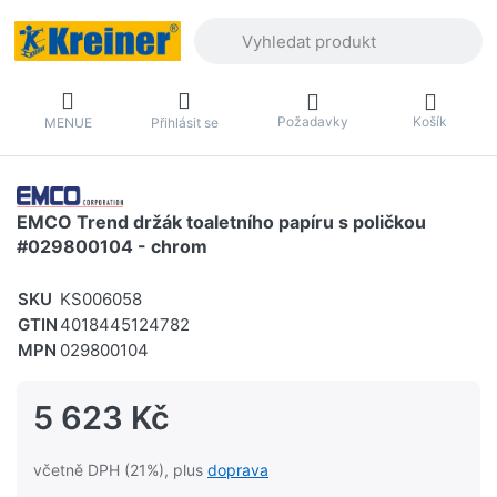
Zadejte hledaný výraz. První výsledky 
Požadavky
Košík
MENUE
Přihlásit se
EMCO Trend držák toaletního papíru s poličkou
#029800104 - chrom
SKU
KS006058
GTIN
4018445124782
MPN
029800104
5 623 Kč
včetně DPH (21%), plus
doprava