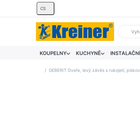
CS
Zadejte hl
KOUPELNY
KUCHYNĚ
INSTALAČN
Domovská stránka
GEBERIT Dveře, levý závěs s rukojetí, písk