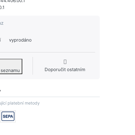
44.406.00.1
.1
az
í
vyprodáno
Doporučit ostatním
o seznamu
y
jící platební metody