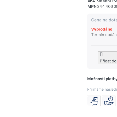
SKU
GEBERIT-2
MPN
244.406.00
Cena na dot
Vyprodáno
Termín dodán
Přidat d
Možnosti platb
Přijímáme následu