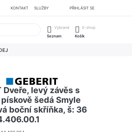
KONTAKT
SLUŽBY
PŘIHLÁSIT SE
í. Stisknutím klávesy Enter vyvoláte všechny výsledky.
Vybrané
E-shop
Seznam
Košík
DEJ
 Dveře, levý závěs s
, pískově šedá Smyle
á boční skříňka, š: 36
.406.00.1