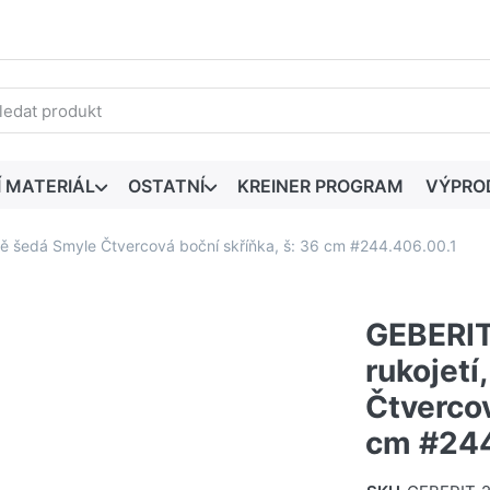
edaný výraz. První výsledky se zobrazí automaticky při zadáván
Í MATERIÁL
OSTATNÍ
KREINER PROGRAM
VÝPRO
ově šedá Smyle Čtvercová boční skříňka, š: 36 cm #244.406.00.1
GEBERIT
rukojetí
Čtvercov
cm #244