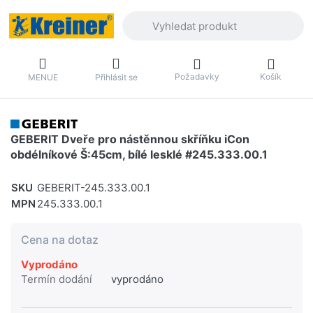
Zadejte hledaný výraz. První výsledky 
Požadavky
Košík
MENUE
Přihlásit se
GEBERIT Dveře pro nástěnnou skříňku iCon
obdélníkové Š:45cm, bílé lesklé #245.333.00.1
SKU
GEBERIT-245.333.00.1
MPN
245.333.00.1
Cena na dotaz
Vyprodáno
Termín dodání
vyprodáno