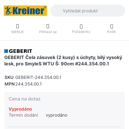
Zadejte hledaný výraz. První výsledky 
Požadavky
Košík
MENUE
Přihlásit se
GEBERIT Čela zásuvek (2 kusy) s úchyty, bílý vysoký
lesk, pro SmyleS WTU Š: 90cm #244.354.00.1
SKU
GEBERIT-244.354.00.1
MPN
244.354.00.1
Cena na dotaz
Vyprodáno
Termín dodání
vyprodáno