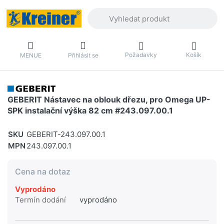
Zadejte hledaný výraz. První výsledky 
Požadavky
Košík
MENUE
Přihlásit se
GEBERIT Nástavec na oblouk dřezu, pro Omega UP-
SPK instalační výška 82 cm #243.097.00.1
SKU
GEBERIT-243.097.00.1
MPN
243.097.00.1
Cena na dotaz
Vyprodáno
Termín dodání
vyprodáno