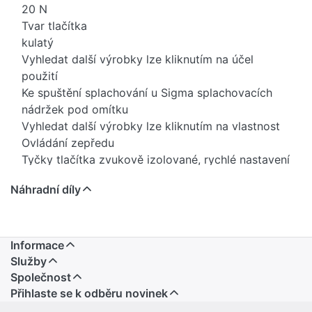
20 N
Tvar tlačítka
kulatý
Vyhledat další výrobky lze kliknutím na účel
použití
Ke spuštění splachování u Sigma splachovacích
nádržek pod omítku
Vyhledat další výrobky lze kliknutím na vlastnost
Ovládání zepředu
Tyčky tlačítka zvukově izolované, rychlé nastavení
bez nářadí
Náhradní díly
Upevňovací rámeček
2 stavitelné úchytky
2 tyčky tlačítka
Barva / povrch: Deska a ovládací tlačítko: lakování
Informace
bílé matné, s povrchovou úpravou easy-to-clean
Služby
Designové kroužky: leskle pochromované
Společnost
Přihlaste se k odběru novinek
Materiál: Plast
B: 24.6 cm