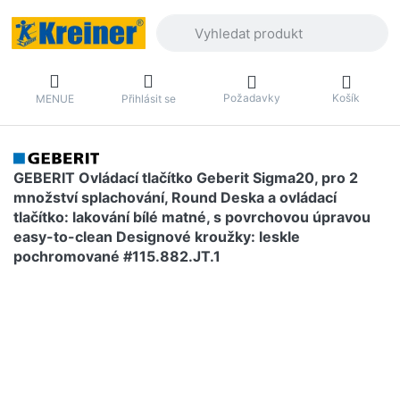
Zadejte hledaný výraz. První výsledky 
Požadavky
Košík
MENUE
Přihlásit se
GEBERIT Ovládací tlačítko Geberit Sigma20, pro 2
množství splachování, Round Deska a ovládací
tlačítko: lakování bílé matné, s povrchovou úpravou
easy-to-clean Designové kroužky: leskle
pochromované #115.882.JT.1