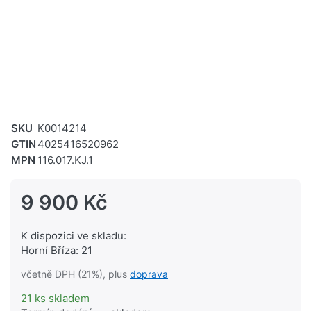
SKU
K0014214
GTIN
4025416520962
MPN
116.017.KJ.1
9 900 Kč
K dispozici ve skladu:
Horní Bříza: 21
včetně DPH (21%), plus
doprava
21 ks skladem