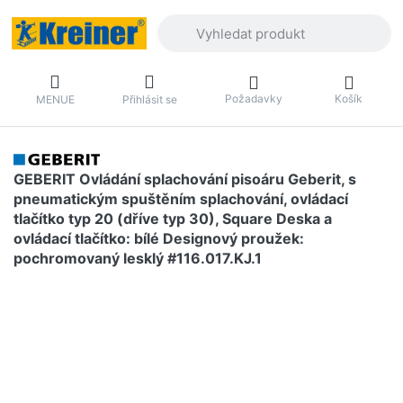
Zadejte hledaný výraz. První výsledky 
Požadavky
Košík
MENUE
Přihlásit se
GEBERIT Ovládání splachování pisoáru Geberit, s
pneumatickým spuštěním splachování, ovládací
tlačítko typ 20 (dříve typ 30), Square Deska a
ovládací tlačítko: bílé Designový proužek:
pochromovaný lesklý #116.017.KJ.1