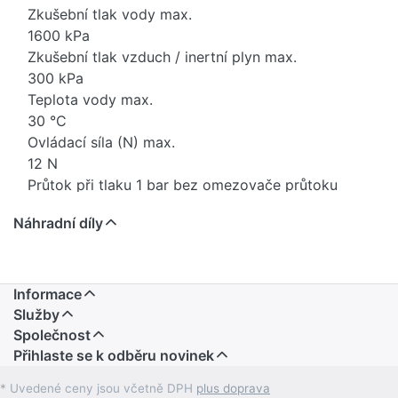
Zkušební tlak vody max.
1600 kPa
Zkušební tlak vzduch / inertní plyn max.
300 kPa
Teplota vody max.
30 °C
Ovládací síla (N) max.
12 N
Průtok při tlaku 1 bar bez omezovače průtoku
0.3 l/s
Náhradní díly
Průtok při tlaku 1 bar s omezovačem průtoku
0.18 l/s
Minimální přetlak
100 kPa
Informace
Relativní vlhkost vzduchu
Služby
≤ 100 %
Společnost
Přihlaste se k odběru novinek
Výpočtový průtok
0.22 l/s
* Uvedené ceny jsou včetně DPH
plus doprava
Doba proplachování, rozsah nastavení