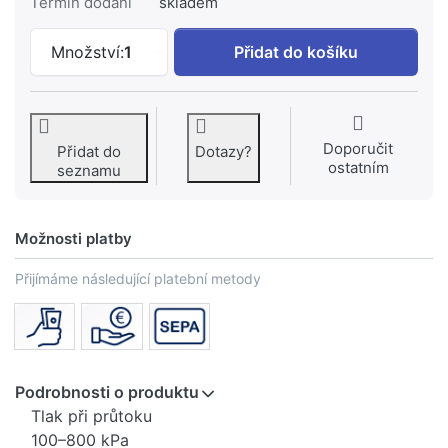
Termín dodání
skladem
GEBERIT Ovládání splachování pisoáru G
Množství:
1
Přidat do košíku
Doporučit
Přidat do
Dotazy?
ostatním
seznamu
Možnosti platby
Přijímáme následující platební metody
Podrobnosti o produktu
Tlak při průtoku
100–800 kPa