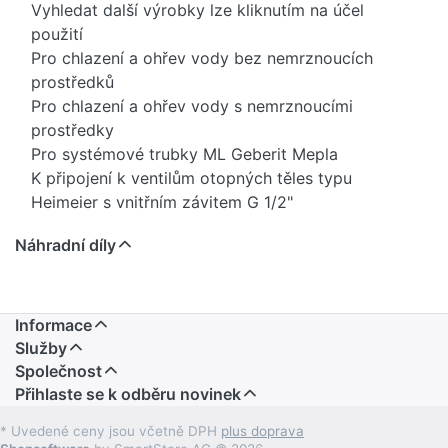
Vyhledat další výrobky lze kliknutím na účel
použití
Pro chlazení a ohřev vody bez nemrznoucích
prostředků
Pro chlazení a ohřev vody s nemrznoucími
prostředky
Pro systémové trubky ML Geberit Mepla
K připojení k ventilům otopných těles typu
Heimeier s vnitřním závitem G 1/2"
Vhodný výhradně pro vytápění a chlazení
Náhradní díly
Přehled použití – Geberit Mepla
Vyhledat další výrobky lze kliknutím na vlastnost
Svěrné šroubení
Závitová spojka z mosazi, poniklovaná
Informace
O-kroužek z EPDM
Služby
Souprava 2 kusů
Společnost
Přihlaste se k odběru novinek
DN: 12
d, ø: 16 mm
* Uvedené ceny jsou včetně DPH
plus doprava
G: 1/2 ″