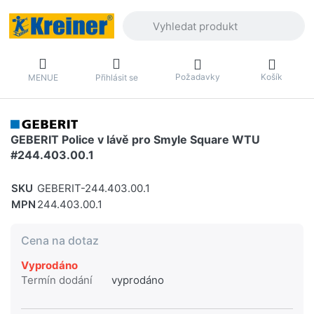
Zadejte hledaný výraz. První výsledky 
Požadavky
Košík
MENUE
Přihlásit se
GEBERIT Police v lávě pro Smyle Square WTU
#244.403.00.1
SKU
GEBERIT-244.403.00.1
MPN
244.403.00.1
Cena na dotaz
Vyprodáno
Termín dodání
vyprodáno