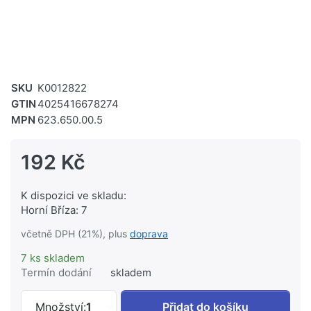
SKU
K0012822
GTIN
4025416678274
MPN
623.650.00.5
192 Kč
K dispozici ve skladu:
Horní Bříza: 7
včetně DPH (21%), plus
doprava
7 ks skladem
Termín dodání
skladem
GEBERIT Redukce Geberit Mepla #623.6
Množství:
1
Přidat do košíku