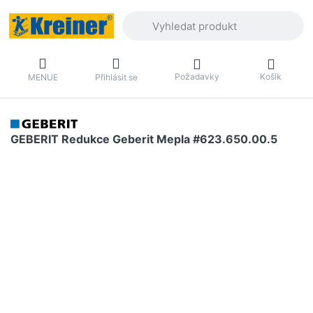
Zadejte hledaný výraz. První výsledky 
Požadavky
Košík
MENUE
Přihlásit se
GEBERIT Redukce Geberit Mepla #623.650.00.5