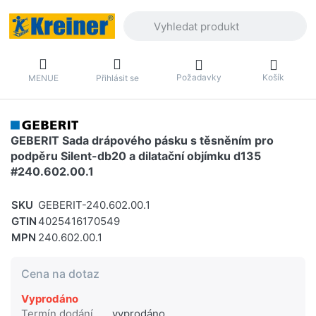
Zadejte hledaný výraz. První výsledky 
Požadavky
Košík
MENUE
Přihlásit se
GEBERIT Sada drápového pásku s těsněním pro
podpěru Silent-db20 a dilatační objímku d135
#240.602.00.1
SKU
GEBERIT-240.602.00.1
GTIN
4025416170549
MPN
240.602.00.1
Cena na dotaz
Vyprodáno
Termín dodání
vyprodáno