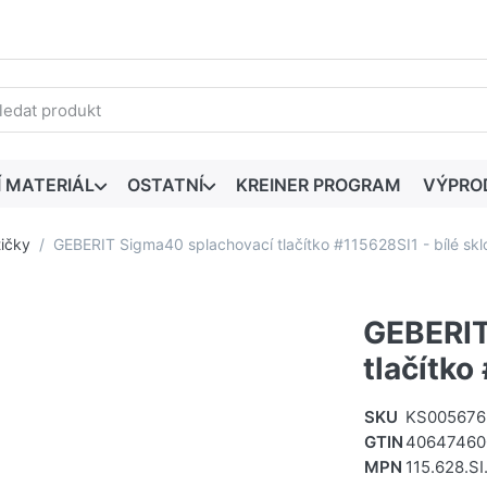
edaný výraz. První výsledky se zobrazí automaticky při zadáván
Í MATERIÁL
OSTATNÍ
KREINER PROGRAM
VÝPRO
ičky
GEBERIT Sigma40 splachovací tlačítko #115628SI1 - bílé skl
GEBERIT
tlačítko
SKU
KS005676
GTIN
40647460
MPN
115.628.SI