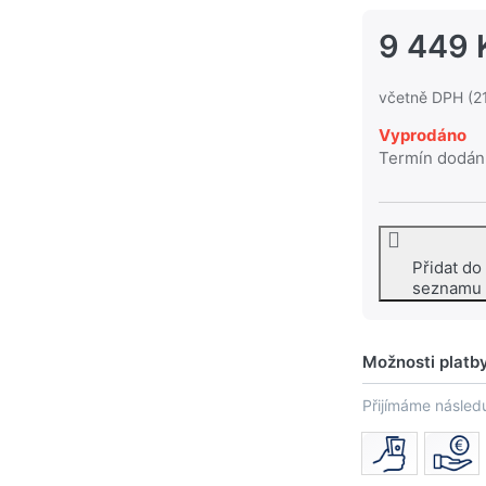
9 449 
včetně DPH (2
Vyprodáno
Termín dodán
Přidat do
seznamu
Možnosti platb
Přijímáme následu