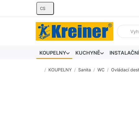
CS
Zadejte hl
KOUPELNY
KUCHYNĚ
INSTALAČN
Domovská stránka
KOUPELNY
Sanita
WC
Ovládací dest