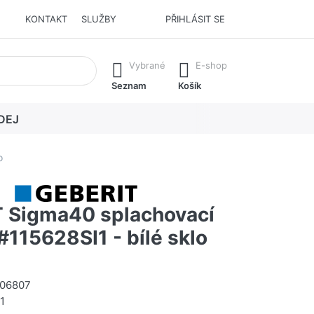
KONTAKT
SLUŽBY
PŘIHLÁSIT SE
í. Stisknutím klávesy Enter vyvoláte všechny výsledky.
Vybrané
E-shop
Seznam
Košík
DEJ
o
 Sigma40 splachovací
 #115628SI1 - bílé sklo
06807
.1