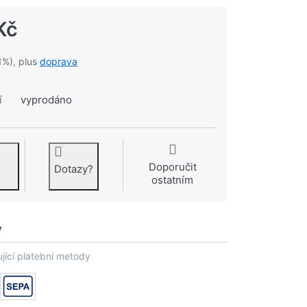
Kč
1%), plus
doprava
í
vyprodáno
Doporučit
Dotazy?
ostatním
y
jící platební metody