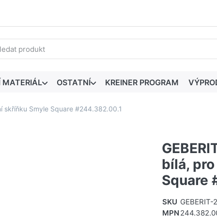
edaný výraz. První výsledky se zobrazí automaticky při zadáván
Í MATERIÁL
OSTATNÍ
KREINER PROGRAM
VÝPRO
ní skříňku Smyle Square #244.382.00.1
GEBERIT
bílá, pr
Square 
SKU
GEBERIT-2
MPN
244.382.0