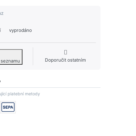
az
í
vyprodáno
Doporučit ostatním
o seznamu
y
jící platební metody