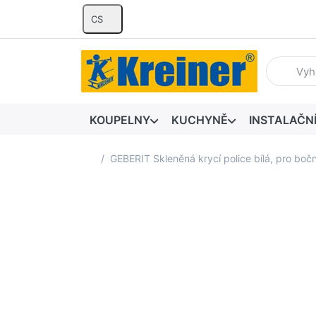
CS
Zadejte hl
KOUPELNY
KUCHYNĚ
INSTALAČN
Domovská stránka
GEBERIT Skleněná krycí police bílá, pro boč