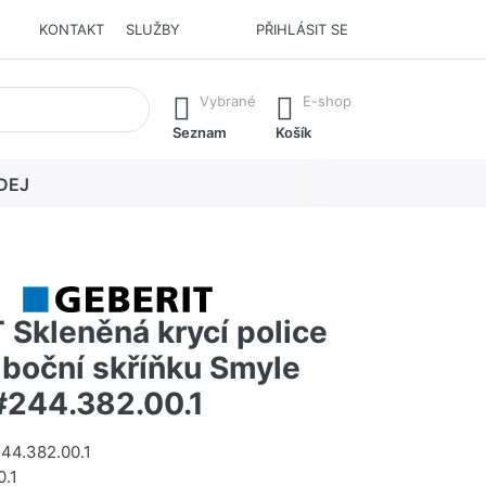
KONTAKT
SLUŽBY
PŘIHLÁSIT SE
í. Stisknutím klávesy Enter vyvoláte všechny výsledky.
Vybrané
E-shop
Seznam
Košík
DEJ
 Skleněná krycí police
o boční skříňku Smyle
#244.382.00.1
44.382.00.1
0.1