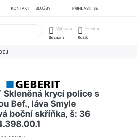
KONTAKT
SLUŽBY
PŘIHLÁSIT SE
í. Stisknutím klávesy Enter vyvoláte všechny výsledky.
Vybrané
E-shop
Seznam
Košík
DEJ
Skleněná krycí police s
u Bef., láva Smyle
á boční skříňka, š: 36
.398.00.1