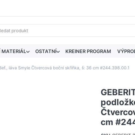
edaný výraz. První výsledky se zobrazí automaticky při zadáván
Í MATERIÁL
OSTATNÍ
KREINER PROGRAM
VÝPRO
Bef., láva Smyle Čtvercová boční skříňka, š: 36 cm #244.398.00.1
GEBERIT 
podložko
Čtvercov
cm #244