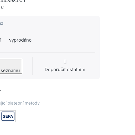
44.398.00.1
0.1
az
í
vyprodáno
Doporučit ostatním
o seznamu
y
jící platební metody