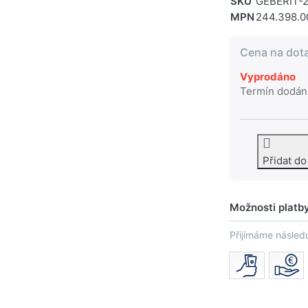
SKU
GEBERIT-2
MPN
244.398.0
Cena na dot
Vyprodáno
Termín dodán
Přidat d
Možnosti platb
Přijímáme následu