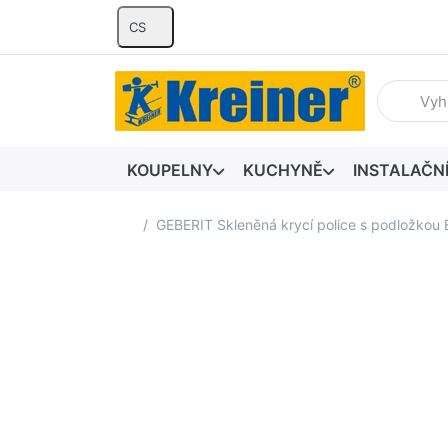
CS
Zadejte hl
KOUPELNY
KUCHYNĚ
INSTALAČN
Domovská stránka
GEBERIT Skleněná krycí police s podložkou 