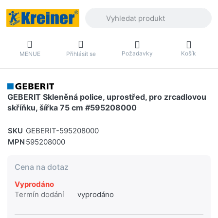
Zadejte hledaný výraz. První výsledky 
Požadavky
Košík
MENUE
Přihlásit se
GEBERIT Skleněná police, uprostřed, pro zrcadlovou
skříňku, šířka 75 cm #595208000
SKU
GEBERIT-595208000
MPN
595208000
Cena na dotaz
Vyprodáno
Termín dodání
vyprodáno