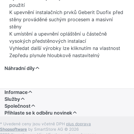
použití
K upevnění instalačních prvků Geberit Duofix před
stěny prováděné suchým procesem a masivní
stěny
K umístění a upevnění opláštění u částečně
vysokých předstěnových instalací
Vyhledat další výrobky lze kliknutím na vlastnost
Zepředu plynule hloubkově nastavitelný
Zabudované upevnění opláštění
Náhradní díly
Závitová tyč M10, pozinkovaná
Nástěnná kotva, otočná o 360°
Plynulá úprava pro rohovou montáž možná
Souprava 2 kusů
Informace
Služby
Společnost
Přihlaste se k odběru novinek
* Uvedené ceny jsou včetně DPH
plus doprava
Shopsoftware
by SmartStore AG © 2026