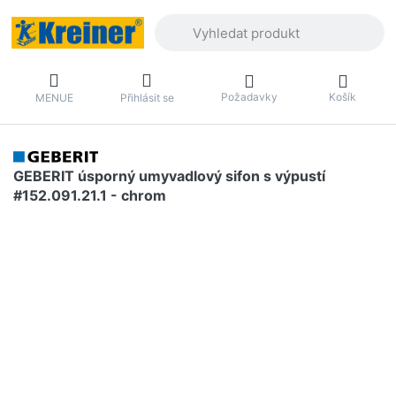
Zadejte hledaný výraz. První výsledky 
Požadavky
Košík
MENUE
Přihlásit se
GEBERIT úsporný umyvadlový sifon s výpustí
#152.091.21.1 - chrom