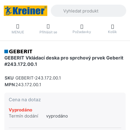
Zadejte hledaný výraz. První výsledky 
Požadavky
Košík
MENUE
Přihlásit se
GEBERIT Vkládací deska pro sprchový prvek Geberit
#243.172.00.1
SKU
GEBERIT-243.172.00.1
MPN
243.172.00.1
Cena na dotaz
Vyprodáno
Termín dodání
vyprodáno