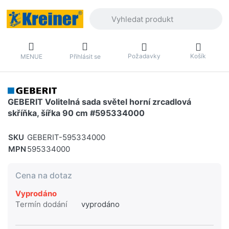
Zadejte hledaný výraz. První výsledky 
Požadavky
Košík
MENUE
Přihlásit se
GEBERIT Volitelná sada světel horní zrcadlová
skříňka, šířka 90 cm #595334000
SKU
GEBERIT-595334000
MPN
595334000
Cena na dotaz
Vyprodáno
Termín dodání
vyprodáno