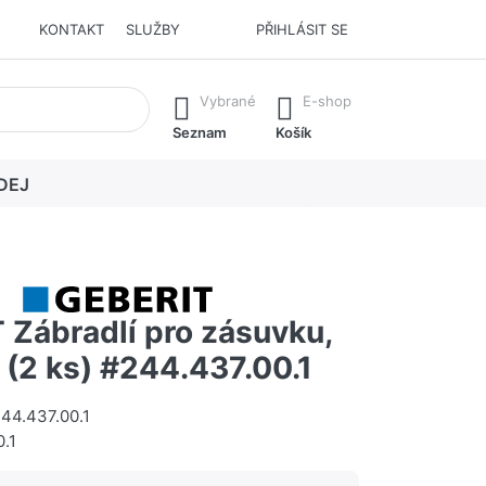
KONTAKT
SLUŽBY
PŘIHLÁSIT SE
í. Stisknutím klávesy Enter vyvoláte všechny výsledky.
Vybrané
E-shop
Seznam
Košík
DEJ
 Zábradlí pro zásuvku,
 (2 ks) #244.437.00.1
44.437.00.1
.1