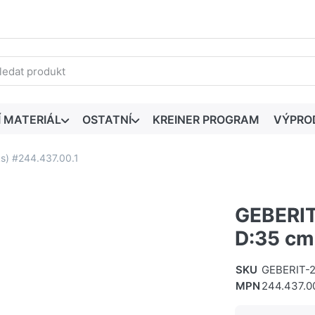
edaný výraz. První výsledky se zobrazí automaticky při zadáván
Í MATERIÁL
OSTATNÍ
KREINER PROGRAM
VÝPRO
ks) #244.437.00.1
GEBERIT
D:35 cm
SKU
GEBERIT-2
MPN
244.437.00