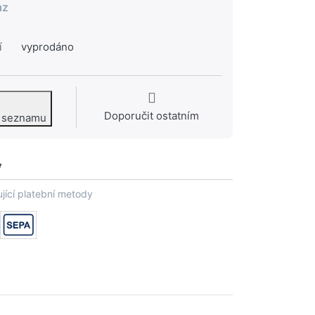
az
í
vyprodáno
Doporučit ostatním
o seznamu
y
jící platební metody