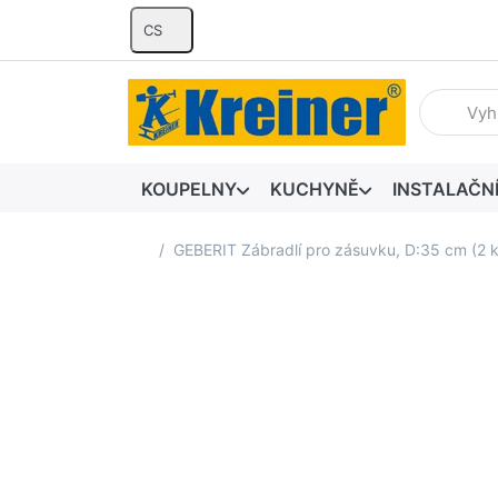
CS
Zadejte hl
KOUPELNY
KUCHYNĚ
INSTALAČN
Domovská stránka
GEBERIT Zábradlí pro zásuvku, D:35 cm (2 