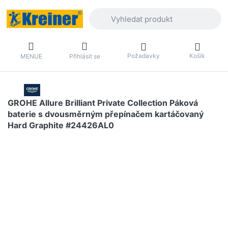
Zadejte hledaný výraz. První výsledky 
Požadavky
Košík
MENUE
Přihlásit se
GROHE Allure Brilliant Private Collection Páková
baterie s dvousměrným přepínačem kartáčovaný
Hard Graphite #24426AL0