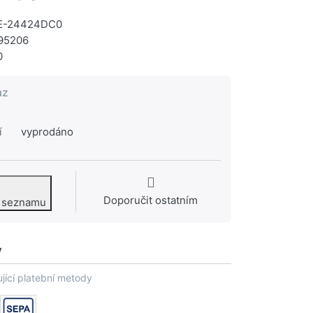
E-24424DC0
95206
0
az
í
vyprodáno
Doporučit ostatním
o seznamu
y
jící platební metody