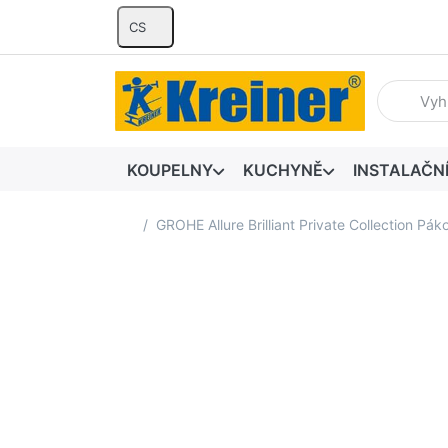
CS
Zadejte hl
KOUPELNY
KUCHYNĚ
INSTALAČN
Domovská stránka
GROHE Allure Brilliant Private Collection 