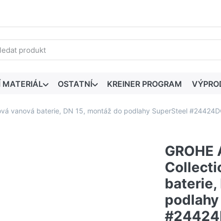
edaný výraz. První výsledky se zobrazí automaticky při zadáván
Í MATERIÁL
OSTATNÍ
KREINER PROGRAM
VÝPRO
Páková vanová baterie, DN 15, montáž do podlahy SuperSteel #24424
GROHE Al
Collect
baterie,
podlahy
#24424