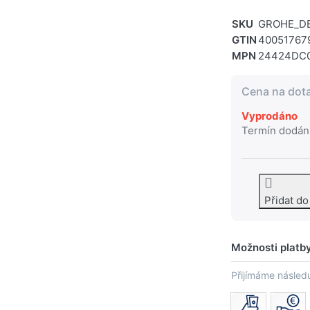
SKU
GROHE_D
GTIN
40051767
MPN
24424DC
Cena na dot
Vyprodáno
Termín dodán
Přidat d
Možnosti platb
Přijímáme následu