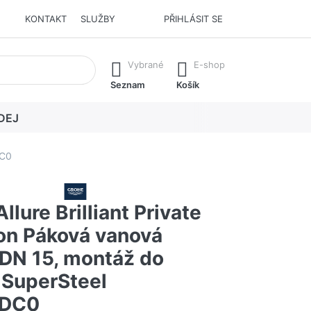
KONTAKT
SLUŽBY
PŘIHLÁSIT SE
í. Stisknutím klávesy Enter vyvoláte všechny výsledky.
Vybrané
E-shop
Seznam
Košík
DEJ
DC0
lure Brilliant Private
ion Páková vanová
 DN 15, montáž do
 SuperSteel
DC0