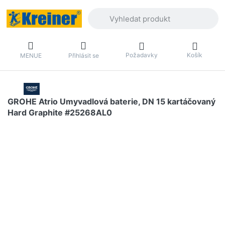
Zadejte hledaný výraz. První výsledky 
Požadavky
Košík
MENUE
Přihlásit se
GROHE Atrio Umyvadlová baterie, DN 15 kartáčovaný
Hard Graphite #25268AL0