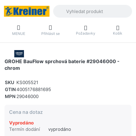
Zadejte hledaný výraz. První výsledky 
Požadavky
Košík
MENUE
Přihlásit se
GROHE BauFlow sprchová baterie #29046000 -
chrom
SKU
KS005521
GTIN
4005176881695
MPN
29046000
Cena na dotaz
Vyprodáno
Termín dodání
vyprodáno