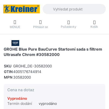
Zadejte hledaný výraz. První výsledky 
Požadavky
Košík
MENUE
Přihlásit se
GROHE Blue Pure BauCurve Startovní sada s filtrem
Ultrasafe Chrom #30582000
SKU
GROHE_DE-30582000
GTIN
4005176744914
MPN
30582000
Cena na dotaz
Vyprodáno
Termín dodání
vyprodáno