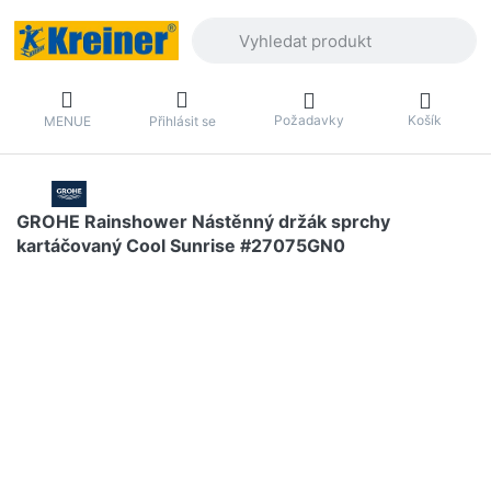
Zadejte hledaný výraz. První výsledky 
Požadavky
Košík
MENUE
Přihlásit se
GROHE Rainshower Nástěnný držák sprchy
kartáčovaný Cool Sunrise #27075GN0