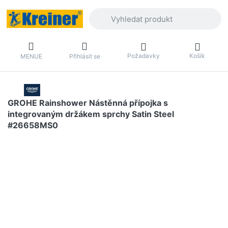
Zadejte hledaný výraz. První výsledky 
Požadavky
Košík
MENUE
Přihlásit se
GROHE Rainshower Nástěnná přípojka s
integrovaným držákem sprchy Satin Steel
#26658MS0