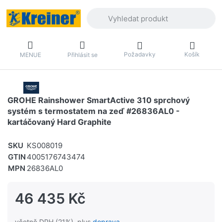
Zadejte hledaný výraz. První výsledky 
Požadavky
Košík
MENUE
Přihlásit se
GROHE Rainshower SmartActive 310 sprchový
systém s termostatem na zeď #26836AL0 -
kartáčovaný Hard Graphite
SKU
KS008019
GTIN
4005176743474
MPN
26836AL0
46 435 Kč
včetně DPH (21%), plus
doprava