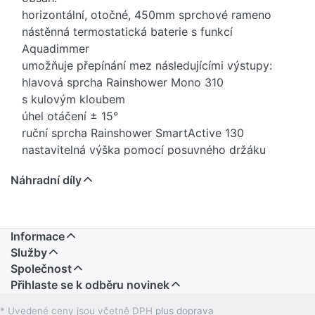
horizontální, otočné, 450mm sprchové rameno
nástěnná termostatická baterie s funkcí
Aquadimmer
umožňuje přepínání mez následujícími výstupy:
hlavová sprcha Rainshower Mono 310
s kulovým kloubem
úhel otáčení ± 15°
ruční sprcha Rainshower SmartActive 130
nastavitelná výška pomocí posuvného držáku
včetně výkonové rukojeti
Náhradní díly
Silverflex sprchová hadice 1750 mm
GROHE Water Saving 9,5 l/min omezovač průtoku
Kompaktní kartuše GROHE TurboStat s
voskovaným termočlánkem
Informace
Tlačítková pojistka GROHE SafeStop na 38 °C
Služby
Volitelný omezovač teploty GROHE SafeStop Plus
Společnost
Přihlaste se k odběru novinek
na úrovni 43 °C
GROHE CoolTouch žádné riziko opaření
* Uvedené ceny jsou včetně DPH
plus doprava