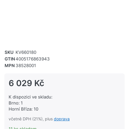
SKU
KV660180
GTIN
4005176863943
MPN
38528001
6 029 Kč
K dispozici ve skladu:
Brno: 1
Horní Bříza: 10
včetně DPH (21%), plus
doprava
11 ks skladem