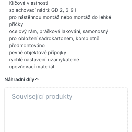
Klíčové vlastnosti
splachovací nádrž GD 2, 6–9 l
pro nástěnnou montáž nebo montáž do lehké
příčky
ocelový rám, práškové lakování, samonosný
pro obložení sádrokartonem, kompletně
předmontováno
pevné objektové přípojky
rychlé nastavení, uzamykatelné
upevňovací materiál
certifikováno TÜV
Náhradní díly
2 úchyty pro WC
upevnění keramiky
Keramika WC s malou nosnou plochou (méně než
Související produkty
205 mm) vyžaduje další doplněk 38 779 000
rozteč šroubů 180/230 mm
Stiskněte
Stiskněte
výtokové koleno Ø 90 mm
ENTER pro
ENTER pro
hloubkově nastavitelné
další
další
možnosti
možnosti
redukce Ø 90/110 mm