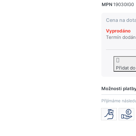
MPN
19030IG0
Cena na dot
Vyprodáno
Termín dodán
Přidat d
Možnosti platb
Přijímáme následu