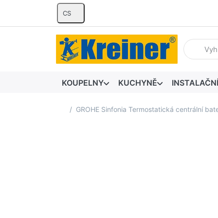
CS
Zadejte hl
KOUPELNY
KUCHYNĚ
INSTALAČN
Domovská stránka
GROHE Sinfonia Termostatická centrální bat