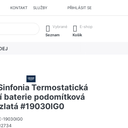
KONTAKT
SLUŽBY
PŘIHLÁSIT SE
í. Stisknutím klávesy Enter vyvoláte všechny výsledky.
Vybrané
E-shop
Seznam
Košík
DEJ
infonia Termostatická
í baterie podomítková
 zlatá #19030IG0
-19030IG0
12734