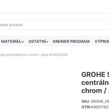
edaný výraz. První výsledky se zobrazí automaticky při zadáván
Í MATERIÁL
OSTATNÍ
KREINER PROGRAM
VÝPRO
erie podomítková chrom / zlatá #19030IG0
GROHE S
centráln
chrom /
SKU
GROHE_DE
GTIN
40051762