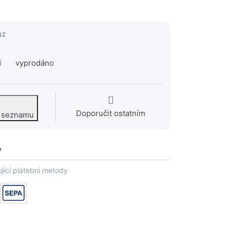
az
í
vyprodáno
Doporučit ostatním
o seznamu
y
jící platební metody