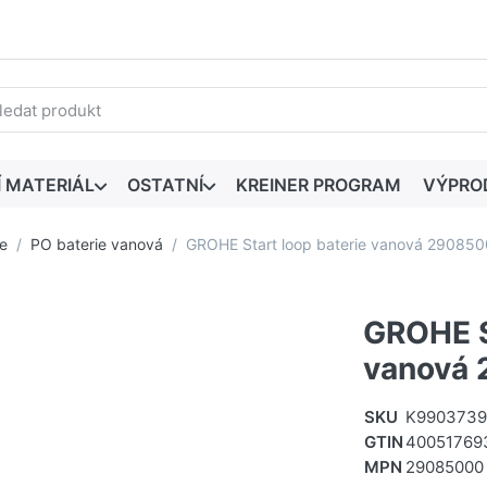
edaný výraz. První výsledky se zobrazí automaticky při zadáván
Í MATERIÁL
OSTATNÍ
KREINER PROGRAM
VÝPRO
e
PO baterie vanová
GROHE Start loop baterie vanová 29085
GROHE S
vanová
SKU
K9903739
GTIN
40051769
MPN
29085000