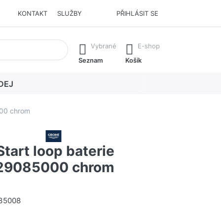
KONTAKT
SLUŽBY
PŘIHLÁSIT SE
í. Stisknutím klávesy Enter vyvoláte všechny výsledky.
Vybrané
E-shop
Seznam
Košík
DEJ
000 chrom
tart loop baterie
 29085000 chrom
35008