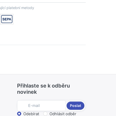
jící platební metody
Přihlaste se k odběru
novinek
Poslat
Zvolte akci
Odebírat
Odhlásit odběr