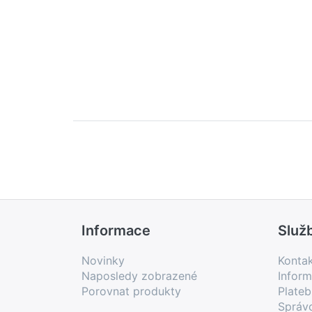
Informace
Služ
Novinky
Konta
Naposledy zobrazené
Inform
Porovnat produkty
Plate
Správ