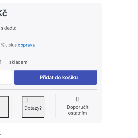
Kč
 skladu:
1%), plus
doprava
í
skladem
GROHE Start loop baterie vanová 29085000 chrom k 3 825
1
Přidat do košíku
Doporučit
Dotazy?
ostatním
y