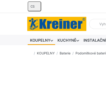
CS
Zadejte hl
KOUPELNY
KUCHYNĚ
INSTALAČN
Domovská stránka
KOUPELNY
Baterie
Podomítkové bateri