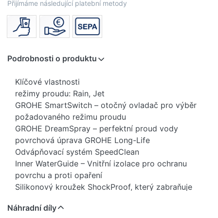
Přijímáme následující platební metody
Podrobnosti o produktu
Klíčové vlastnosti
režimy proudu: Rain, Jet
GROHE SmartSwitch – otočný ovladač pro výběr
požadovaného režimu proudu
GROHE DreamSpray – perfektní proud vody
povrchová úprava GROHE Long-Life
Odvápňovací systém SpeedClean
Inner WaterGuide – Vnitřní izolace pro ochranu
povrchu a proti opaření
Silikonový kroužek ShockProof, který zabraňuje
škodám v případě upuštění
Náhradní díly
univerzální instalační systém kompatibilní se všemi