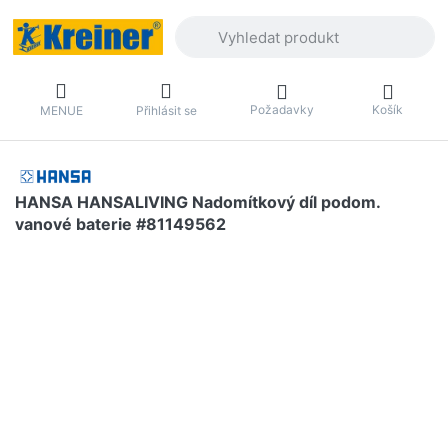
Zadejte hledaný výraz. První výsledky 
Požadavky
Košík
MENUE
Přihlásit se
HANSA HANSALIVING Nadomítkový díl podom.
vanové baterie #81149562