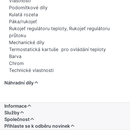
Vlastnosti
Podomítkové díly
Kulatá rozeta
Páka/rukojeť
Rukojeť regulátoru teploty, Rukojeť regulátoru
průtoku
Mechanické díly
Termostatická kartuše pro ovládání teploty
Barva
Chrom
Technické vlastnosti
Zdroj teplé vody
Náhradní díly
max. +80°C
Pracovní tlak
1 - 10 bar
Informace
Služby
Společnost
Přihlaste se k odběru novinek