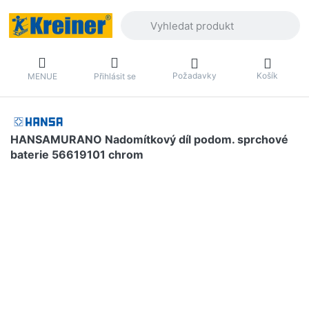
Zadejte hledaný výraz. První výsledky 
Požadavky
Košík
MENUE
Přihlásit se
HANSAMURANO Nadomítkový díl podom. sprchové
baterie 56619101 chrom