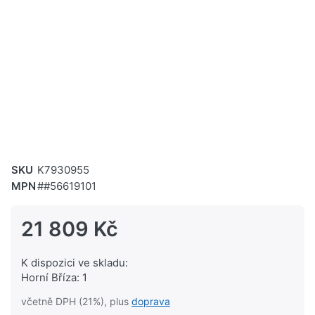
SKU
K7930955
MPN
##56619101
21 809 Kč
K dispozici ve skladu:
Horní Bříza: 1
včetně DPH (21%), plus
doprava