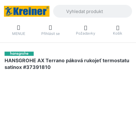
Zadejte hledaný výraz. První výsledky 
Požadavky
Košík
MENUE
Přihlásit se
HANSGROHE AX Terrano páková rukojeť termostatu
satinox #37391810