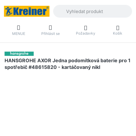
Zadejte hledaný výraz. První výsledky 
Požadavky
Košík
MENUE
Přihlásit se
HANSGROHE AXOR Jedna podomítková baterie pro 1
spotřebič #48615820 - kartáčovaný nikl