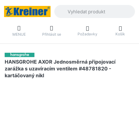
Zadejte hledaný výraz. První výsledky 
Požadavky
Košík
MENUE
Přihlásit se
HANSGROHE AXOR Jednosměrná připojovací
zarážka s uzavíracím ventilem #48781820 -
kartáčovaný nikl