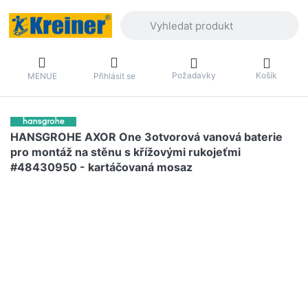
Zadejte hledaný výraz. První výsledky 
Požadavky
Košík
MENUE
Přihlásit se
HANSGROHE AXOR One 3otvorová vanová baterie
pro montáž na stěnu s křížovými rukojeťmi
#48430950 - kartáčovaná mosaz