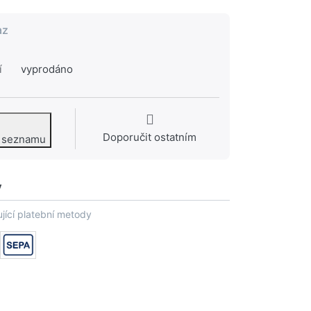
az
í
vyprodáno
Doporučit ostatním
o seznamu
y
jící platební metody