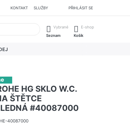
KONTAKT
SLUŽBY
PŘIHLÁSIT SE
í. Stisknutím klávesy Enter vyvoláte všechny výsledky.
Vybrané
E-shop
Seznam
Košík
DEJ
OHE HG SKLO W.C.
NA ŠTĚTCE
LEDNÁ #40087000
HE-40087000