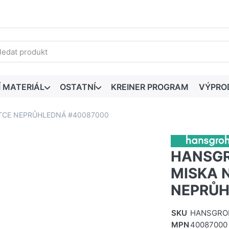
edaný výraz. První výsledky se zobrazí automaticky při zadáván
Í MATERIÁL
OSTATNÍ
KREINER PROGRAM
VÝPRO
ĚTCE NEPRŮHLEDNÁ #40087000
HANSGR
MISKA 
NEPRŮH
SKU
HANSGRO
MPN
40087000