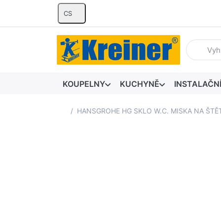
CS
Zadejte hl
KOUPELNY
KUCHYNĚ
INSTALAČN
Domovská stránka
HANSGROHE HG SKLO W.C. MISKA NA ŠT