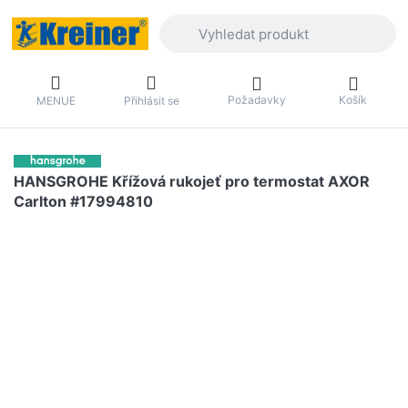
Zadejte hledaný výraz. První výsledky 
Požadavky
Košík
MENUE
Přihlásit se
HANSGROHE Křížová rukojeť pro termostat AXOR
Carlton #17994810