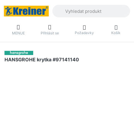
Zadejte hledaný výraz. První výsledky 
Požadavky
Košík
MENUE
Přihlásit se
HANSGROHE krytka #97141140