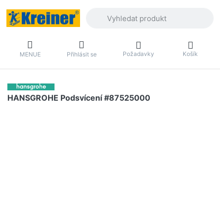
Zadejte hledaný výraz. První výsledky 
Požadavky
Košík
MENUE
Přihlásit se
HANSGROHE Podsvícení #87525000