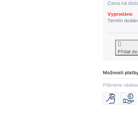
Cena na dot
Vyprodáno
Termín dodán
Přidat d
Možnosti platb
Přijímáme následu