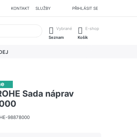
KONTAKT
SLUŽBY
PŘIHLÁSIT SE
í. Stisknutím klávesy Enter vyvoláte všechny výsledky.
Vybrané
E-shop
Seznam
Košík
DEJ
OHE Sada náprav
000
HE-98878000