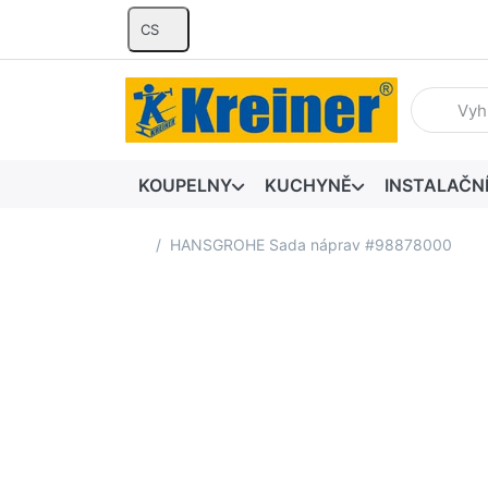
CS
Zadejte hl
KOUPELNY
KUCHYNĚ
INSTALAČN
Domovská stránka
HANSGROHE Sada náprav #98878000