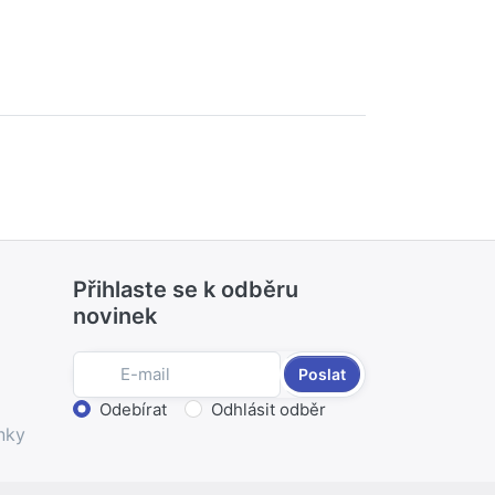
Přihlaste se k odběru
novinek
Poslat
Zvolte akci
Odebírat
Odhlásit odběr
nky