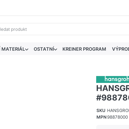
edaný výraz. První výsledky se zobrazí automaticky při zadáván
Í MATERIÁL
OSTATNÍ
KREINER PROGRAM
VÝPRO
HANSGR
#98878
SKU
HANSGRO
MPN
98878000