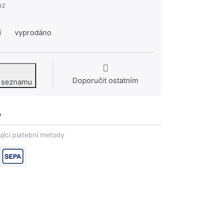
az
í
vyprodáno
Doporučit ostatním
o seznamu
y
jící platební metody