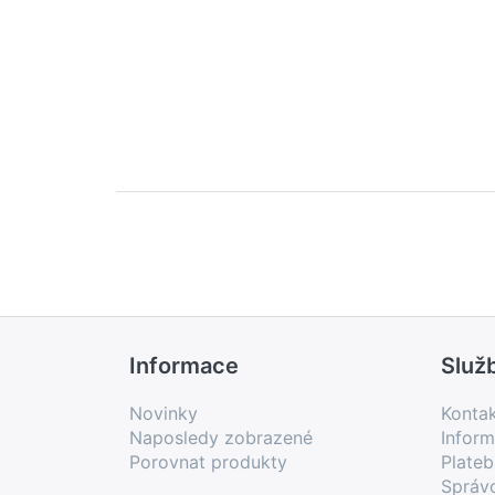
Informace
Služ
Novinky
Konta
Naposledy zobrazené
Inform
Porovnat produkty
Plate
Správ