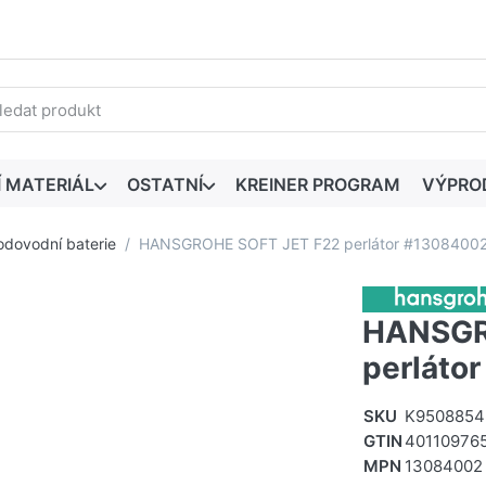
edaný výraz. První výsledky se zobrazí automaticky při zadáván
Í MATERIÁL
OSTATNÍ
KREINER PROGRAM
VÝPRO
odovodní baterie
HANSGROHE SOFT JET F22 perlátor #13084002
HANSGR
perláto
SKU
K9508854
GTIN
40110976
MPN
13084002