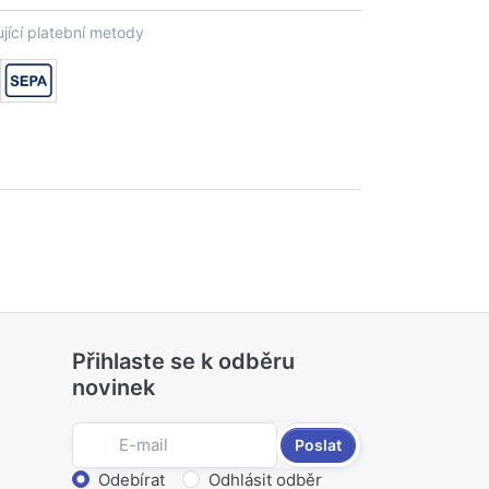
jící platební metody
Přihlaste se k odběru
novinek
Poslat
Zvolte akci
Odebírat
Odhlásit odběr