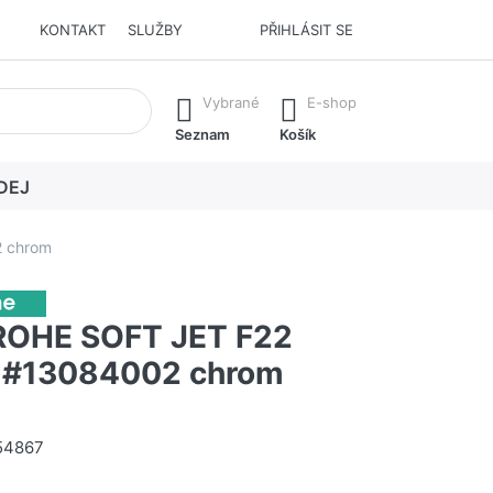
KONTAKT
SLUŽBY
PŘIHLÁSIT SE
í. Stisknutím klávesy Enter vyvoláte všechny výsledky.
Vybrané
E-shop
Seznam
Košík
DEJ
 chrom
OHE SOFT JET F22
r #13084002 chrom
54867