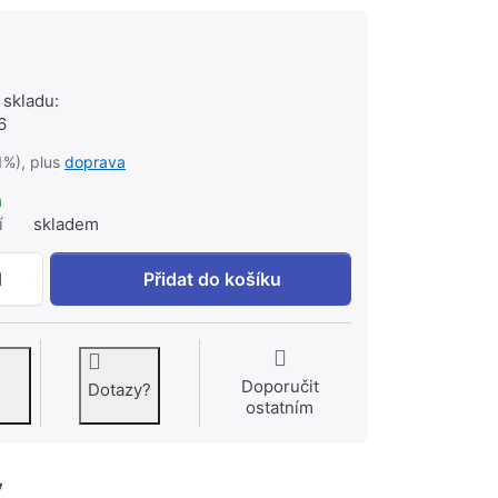
 skladu:
6
1%), plus
doprava
m
í
skladem
HANSGROHE SOFT JET F22 perlátor #13084002 chrom k 1
1
Přidat do košíku
Doporučit
Dotazy?
ostatním
y