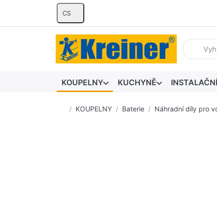
CS
Zadejte hl
KOUPELNY
KUCHYNĚ
INSTALAČN
Domovská stránka
KOUPELNY
Baterie
Náhradní díly pro v